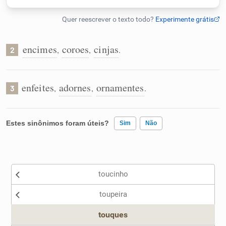
Humanizador de IA
encimes
coroes
cinjas
,
,
.
2
Cata-letras
enfeites
adornes
ornamentes
,
,
.
3
Conexões
Estes sinônimos foram úteis?
Sim
Não
Caça-palavras
Existem sinônimos incorretos
toucinho
Nenhum dos sinônimos apresentados me ajudou
Dicionário
toupeira
Outro
Sinônimos
touques