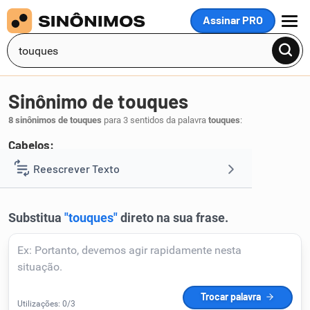
Assinar PRO
MENU
Sinônimo de touques
8 sinônimos de touques
para 3 sentidos da palavra
touques
:
Cabelos:
penteies
componhas
Reescrever Texto
,
.
1
Resumir Texto
Corrigir Texto
Detector de IA