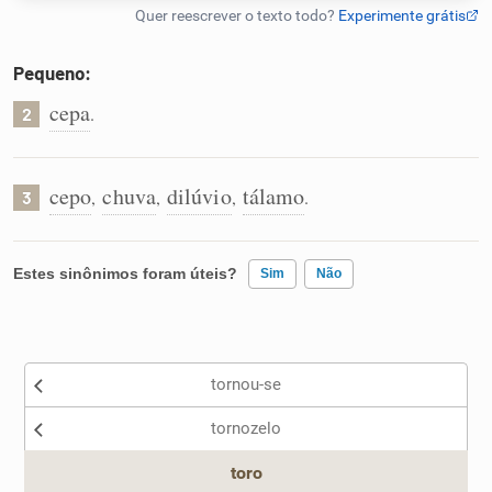
Humanizador de IA
Pequeno:
cepa
.
2
Cata-letras
cepo
chuva
dilúvio
tálamo
,
,
,
.
3
Conexões
Caça-palavras
Estes sinônimos foram úteis?
Sim
Não
Existem sinônimos incorretos
tornou-se
Nenhum dos sinônimos apresentados me ajudou
Dicionário
tornozelo
Outro
Sinônimos
toro