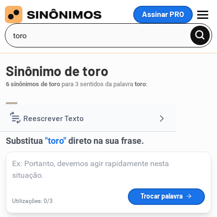
Assinar PRO
MENU
Sinônimo de toro
6 sinônimos de toro
para 3 sentidos da palavra
toro
:
tora
.
1
Reescrever Texto
Resumir Texto
Corrigir Texto
Detector de IA