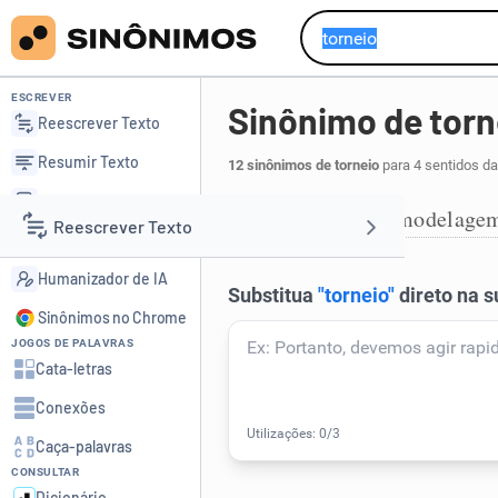
ESCREVER
Sinônimo de torn
Reescrever Texto
Resumir Texto
12 sinônimos de torneio
para 4 sentidos da
Corrigir Texto
torneamento
modelage
,
1
Reescrever Texto
Detector de IA
Humanizador de IA
Resumir Texto
Sinônimos no Chrome
JOGOS DE PALAVRAS
Corrigir Texto
Cata-letras
Conexões
Detector de IA
Caça-palavras
CONSULTAR
Humanizador de IA
Dicionário