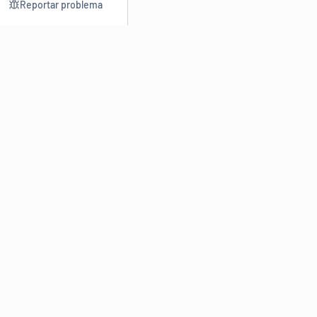
Reportar problema
Consultar
Escrev
Dicionário
Reescre
Sinônimos
Parafra
Conjugação
Corrigir
Antônimos
Resumir
O
Dicionário Online de Sinônimos
é parte do
Dicio.com.br
e
conta com mais de 30 mil sinônimos de palavras e de expressões
em português do Brasil.