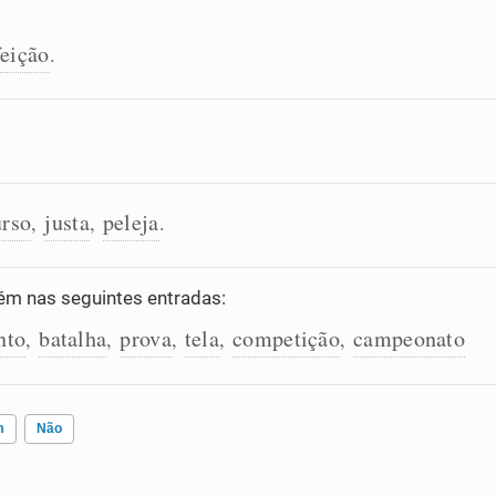
feição
.
urso
justa
peleja
,
,
.
m nas seguintes entradas:
nto
batalha
prova
tela
competição
campeonato
,
,
,
,
,
m
Não