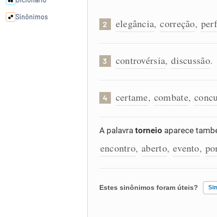
Sinônimos
elegância
correção
per
,
,
2
Cata-letras
controvérsia
discussão
,
.
3
Conexões
certame
combate
conc
,
,
4
Caça-palavras
A palavra
torneio
aparece també
encontro
aberto
evento
po
,
,
,
Dicionário
Sinônimos
Estes sinônimos foram úteis?
Si