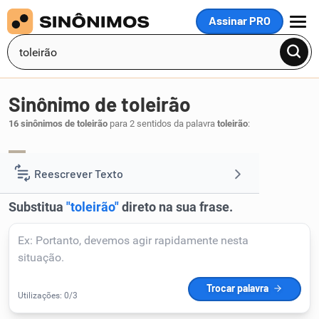
Assinar PRO
MENU
Sinônimo de toleirão
16 sinônimos de toleirão
para 2 sentidos da palavra
toleirão
:
pateta
bobalhão
bobo
,
,
.
1
Reescrever Texto
Resumir Texto
Corrigir Texto
Detector de IA