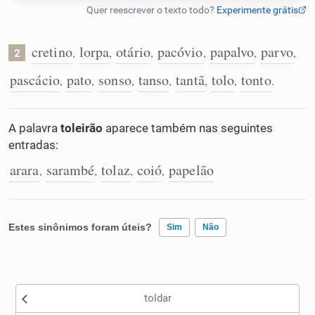
Humanizador de IA
cretino
lorpa
otário
pacóvio
papalvo
parvo
,
,
,
,
,
,
2
pascácio
pato
sonso
tanso
tantã
tolo
tonto
,
,
,
,
,
,
.
Cata-letras
A palavra
toleirão
aparece também nas seguintes
Conexões
entradas:
arara
sarambé
tolaz
coió
papelão
,
,
,
,
Caça-palavras
Estes sinônimos foram úteis?
Sim
Não
Dicionário
Existem sinônimos incorretos
Sinônimos
toldar
Nenhum dos sinônimos apresentados me ajudou