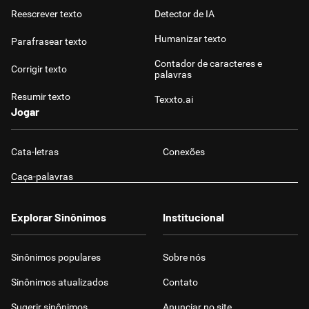
Reescrever texto
Detector de IA
Humanizar texto
Parafrasear texto
Contador de caracteres e
Corrigir texto
palavras
Resumir texto
Texxto.ai
Jogar
Cata-letras
Conexões
Caça-palavras
Explorar Sinônimos
Institucional
Sinônimos populares
Sobre nós
Sinônimos atualizados
Contato
Sugerir sinônimos
Anunciar no site