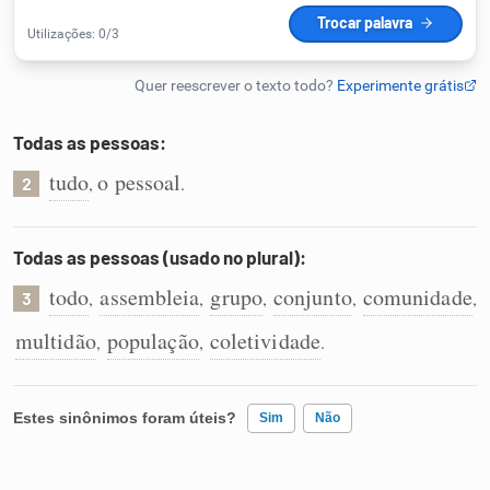
Humanizador de IA
Todas as pessoas:
Cata-letras
tudo
o pessoal
,
.
2
Conexões
Todas as pessoas (usado no plural):
Caça-palavras
todo
assembleia
grupo
conjunto
comunidade
,
,
,
,
,
3
multidão
população
coletividade
,
,
.
Dicionário
Estes sinônimos foram úteis?
Sim
Não
Sinônimos
Existem sinônimos incorretos