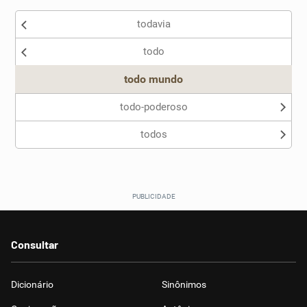
todavia
Nenhum dos sinônimos apresentados me ajudou
todo
Outro
todo mundo
todo-poderoso
todos
Consultar
Dicionário
Sinônimos