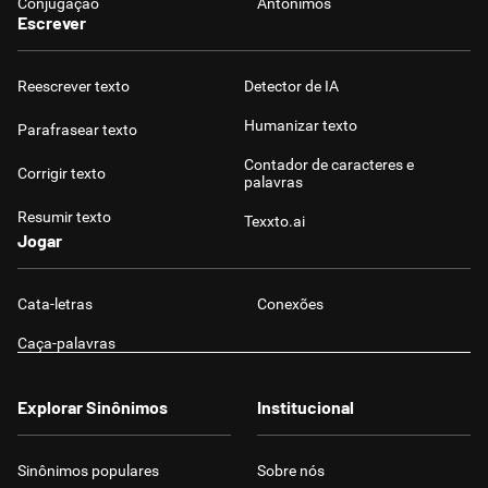
Conjugação
Antônimos
Escrever
Reescrever texto
Detector de IA
Humanizar texto
Parafrasear texto
Contador de caracteres e
Corrigir texto
palavras
Resumir texto
Texxto.ai
Jogar
Cata-letras
Conexões
Caça-palavras
Explorar Sinônimos
Institucional
Sinônimos populares
Sobre nós