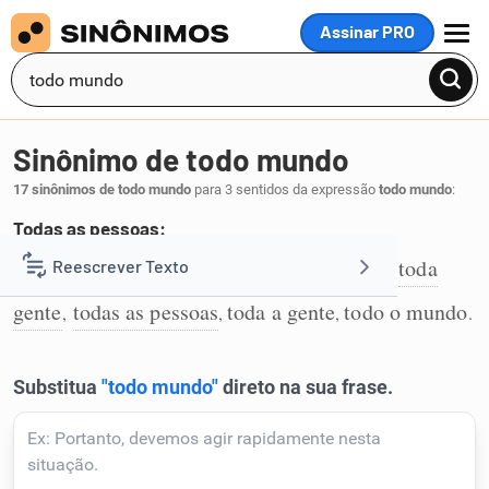
Assinar PRO
MENU
Sinônimo de todo mundo
17 sinônimos de todo mundo
para 3 sentidos da expressão
todo mundo
:
Todas as pessoas:
todos
a humanidade
o mundo inteiro
toda
Reescrever Texto
,
,
,
1
gente
todas as pessoas
toda a gente
todo o mundo
,
,
,
.
Resumir Texto
Corrigir Texto
Detector de IA