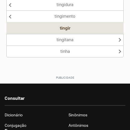
tingidura
Nenhum dos sinônimos apresentados me ajudou
tingimento
Outro
tingir
tingitana
tinha
Consultar
Dicionário
Sinônimos
Conjugação
Antônimos