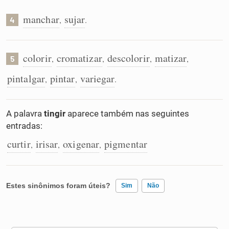
manchar
sujar
,
.
4
colorir
cromatizar
descolorir
matizar
,
,
,
,
5
pintalgar
pintar
variegar
,
,
.
A palavra
tingir
aparece também nas seguintes
entradas:
curtir
irisar
oxigenar
pigmentar
,
,
,
Estes sinônimos foram úteis?
Sim
Não
Existem sinônimos incorretos