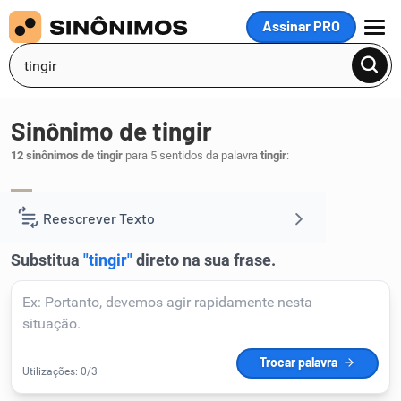
Assinar PRO
MENU
Sinônimo de tingir
12 sinônimos de tingir
para 5 sentidos da palavra
tingir
:
corar
.
1
Reescrever Texto
Resumir Texto
Corrigir Texto
Detector de IA