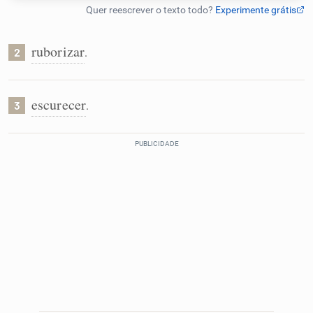
Humanizador de IA
ruborizar
.
2
Cata-letras
escurecer
.
3
Conexões
Caça-palavras
Dicionário
Sinônimos