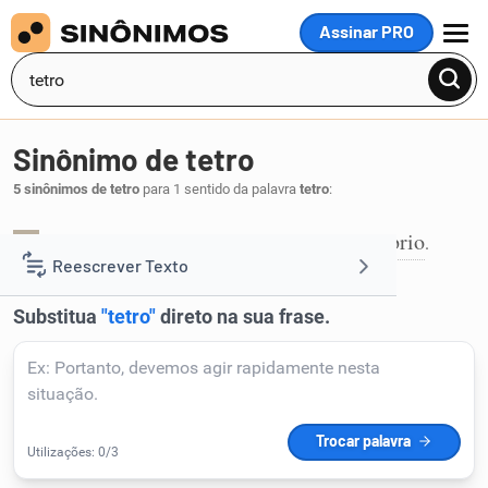
Assinar PRO
MENU
Sinônimo de tetro
5 sinônimos de tetro
para 1 sentido da palavra
tetro
:
escuro
horrível
negro
pavoroso
sombrio
,
,
,
,
.
1
Reescrever Texto
Resumir Texto
Corrigir Texto
Detector de IA