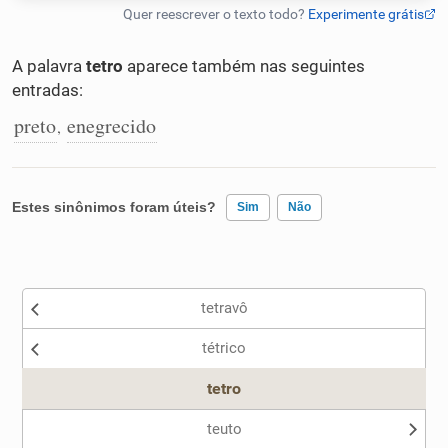
Humanizador de IA
A palavra
tetro
aparece também nas seguintes
entradas:
preto
enegrecido
,
Cata-letras
Conexões
Estes sinônimos foram úteis?
Sim
Não
Caça-palavras
Existem sinônimos incorretos
tetravô
Nenhum dos sinônimos apresentados me ajudou
tétrico
Outro
Dicionário
tetro
Sinônimos
teuto