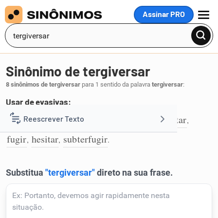
Assinar PRO
MENU
Sinônimo de tergiversar
8 sinônimos de tergiversar
para 1 sentido da palavra
tergiversar
:
Usar de evasivas:
rodear
ladear
bordejar
contornar
evitar
Reescrever Texto
,
,
,
,
,
1
fugir
hesitar
subterfugir
,
,
.
Resumir Texto
Corrigir Texto
Detector de IA