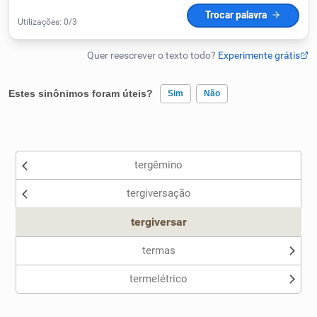
Humanizador de IA
Cata-letras
Estes sinônimos foram úteis?
Sim
Não
Conexões
Existem sinônimos incorretos
tergêmino
Nenhum dos sinônimos apresentados me ajudou
Caça-palavras
tergiversação
Outro
tergiversar
termas
Dicionário
termelétrico
Sinônimos