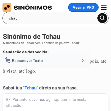
Assinar PRO
MENU
Sinônimo de Tchau
6 sinônimos de Tchau
para 1 sentido da palavra
Tchau
:
Saudação de despedida:
adeus
adeusinho
até à próxima
até depois
até
Reescrever Texto
,
,
,
,
1
à vista
até logo
,
.
Resumir Texto
Corrigir Texto
Detector de IA