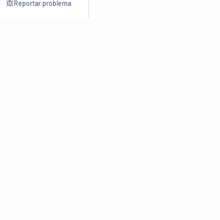
Reportar problema
Consultar
Escrev
Dicionário
Reescre
Sinônimos
Parafra
Conjugação
Corrigir
Antônimos
Resumir
O
Dicionário Online de Sinônimos
é parte do
Dicio.com.br
e
conta com mais de 30 mil sinônimos de palavras e de expressões
em português do Brasil.