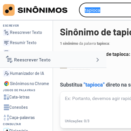
ESCREVER
Sinônimo de tapi
Reescrever Texto
Resumir Texto
1 sinônimo
da palavra
tapioca
:
Corrigir Texto
Principais sinônimos de tapioca:
Reescrever Texto
Detector de IA
polvilho
.
1
Humanizador de IA
Resumir Texto
Sinônimos no Chrome
JOGOS DE PALAVRAS
Corrigir Texto
Cata-letras
Conexões
Detector de IA
Caça-palavras
CONSULTAR
Humanizador de IA
Dicionário