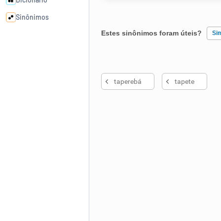
Sinônimos
Estes sinônimos foram úteis?
Si
Cata-letras
Existem sinônimos incorretos
Conexões
taperebá
tapete
Nenhum dos sinônimos apresent
Caça-palavras
Outro
Dicionário
Sinônimos