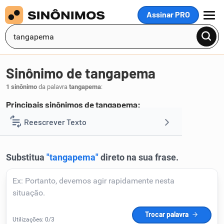
Assinar PRO
MENU
Sinônimo de tangapema
1 sinônimo
da palavra
tangapema
:
Principais sinônimos de tangapema:
tacape
Reescrever Texto
.
1
Resumir Texto
Corrigir Texto
Detector de IA