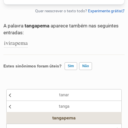
Humanizador de IA
A palavra
tangapema
aparece também nas seguintes
entradas:
Cata-letras
ivirapema
Conexões
Estes sinônimos foram úteis?
Sim
Não
Caça-palavras
Existem sinônimos incorretos
tanar
Nenhum dos sinônimos apresentados me ajudou
Dicionário
tanga
Outro
tangapema
Sinônimos