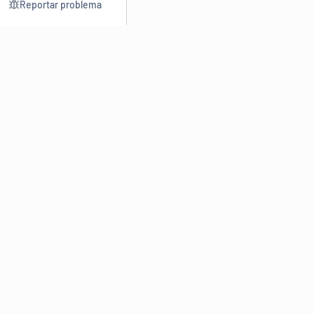
Reportar problema
Consultar
Escrev
Dicionário
Reescre
Sinônimos
Parafra
Conjugação
Corrigir
Antônimos
Resumir
O
Dicionário Online de Sinônimos
é parte do
Dicio.com.br
e
conta com mais de 30 mil sinônimos de palavras e de expressões
em português do Brasil.