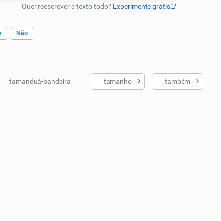
m
Não
tamanduá-bandeira
tamanho
também
ados me ajudou