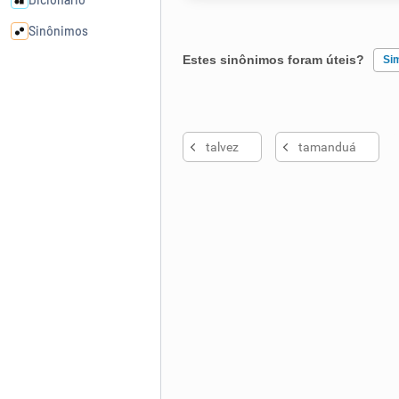
Sinônimos
Estes sinônimos foram úteis?
Si
Cata-letras
Existem sinônimos incorretos
Conexões
talvez
tamanduá
Nenhum dos sinônimos apresent
Caça-palavras
Outro
Dicionário
Sinônimos