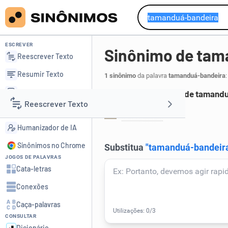
ESCREVER
Sinônimo de tam
Reescrever Texto
Resumir Texto
1 sinônimo
da palavra
tamanduá-bandeira
:
Corrigir Texto
Principais sinônimos de tamand
Reescrever Texto
Detector de IA
tamanduá
.
1
Humanizador de IA
Resumir Texto
Sinônimos no Chrome
JOGOS DE PALAVRAS
Corrigir Texto
Cata-letras
Conexões
Detector de IA
Caça-palavras
CONSULTAR
Humanizador de IA
Dicionário