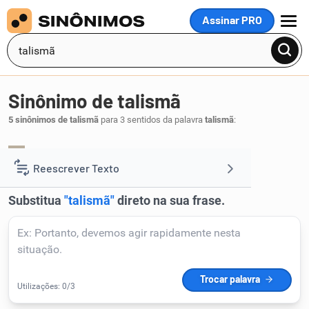
Assinar PRO
MENU
Sinônimo de talismã
5 sinônimos de talismã
para 3 sentidos da palavra
talismã
:
mascote
.
1
Reescrever Texto
Resumir Texto
Corrigir Texto
Detector de IA