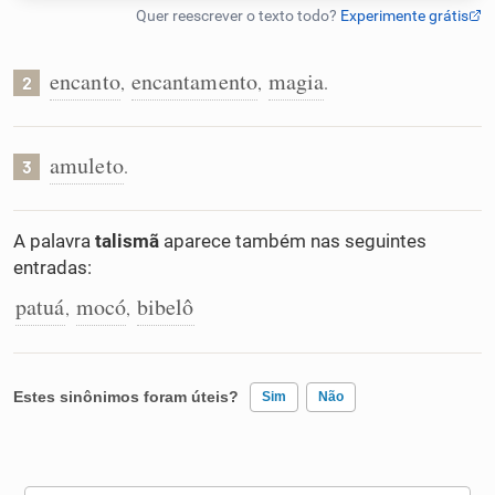
Humanizador de IA
encanto
encantamento
magia
,
,
.
2
Cata-letras
amuleto
.
3
Conexões
A palavra
talismã
aparece também nas seguintes
entradas:
Caça-palavras
patuá
mocó
bibelô
,
,
Dicionário
Estes sinônimos foram úteis?
Sim
Não
Sinônimos
Existem sinônimos incorretos