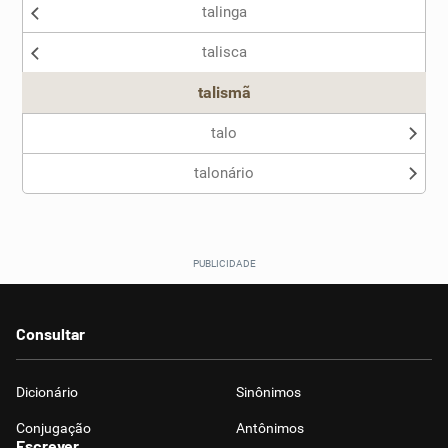
talinga
Nenhum dos sinônimos apresentados me ajudou
talisca
Outro
talismã
talo
talonário
Consultar
Dicionário
Sinônimos
Conjugação
Antônimos
Escrever