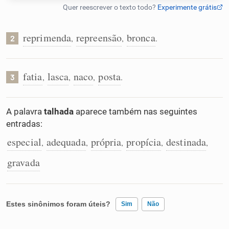
Humanizador de IA
reprimenda
repreensão
bronca
,
,
.
2
Cata-letras
fatia
lasca
naco
posta
,
,
,
.
3
Conexões
A palavra
talhada
aparece também nas seguintes
entradas:
Caça-palavras
especial
adequada
própria
propícia
destinada
,
,
,
,
,
gravada
Dicionário
Estes sinônimos foram úteis?
Sim
Não
Sinônimos