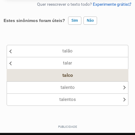
Humanizador de IA
Estes sinônimos foram úteis?
Sim
Não
Existem sinônimos incorretos
Cata-letras
talão
Nenhum dos sinônimos apresentados me ajudou
Conexões
talar
Outro
Caça-palavras
talco
talento
talentos
Dicionário
Sinônimos