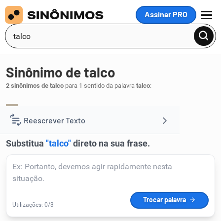
Assinar PRO
MENU
Sinônimo de talco
2 sinônimos de talco
para 1 sentido da palavra
talco
:
esteatita
mica
,
.
1
Reescrever Texto
Resumir Texto
Corrigir Texto
Detector de IA