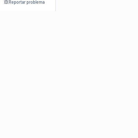
Reportar problema
Consultar
Escrev
Dicionário
Reescre
Sinônimos
Parafra
Conjugação
Corrigir
Antônimos
Resumir
O
Dicionário Online de Sinônimos
é parte do
Dicio.com.br
e
conta com mais de 30 mil sinônimos de palavras e de expressões
em português do Brasil.