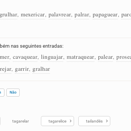
grulhar
mexericar
palavrear
palrar
papaguear
par
,
,
,
,
,
ém nas seguintes entradas:
emer
cavaquear
linguajar
matraquear
palear
prose
,
,
,
,
,
rejar
garrir
gralhar
,
,
m
Não
tagarelar
tagarelice
tailandês
ados me ajudou