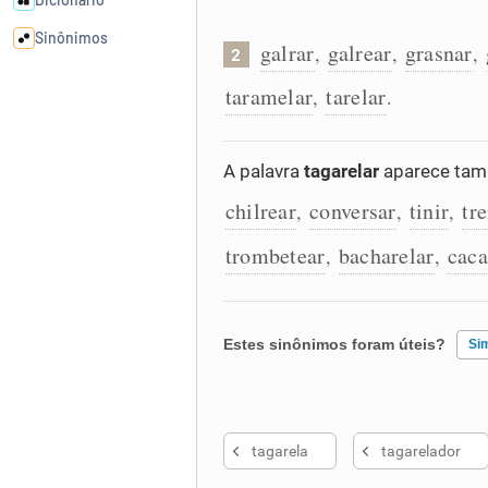
Sinônimos
galrar
galrear
grasnar
,
,
,
2
taramelar
tarelar
,
.
Cata-letras
Conexões
A palavra
tagarelar
aparece tamb
chilrear
conversar
tinir
tr
,
,
,
Caça-palavras
trombetear
bacharelar
caca
,
,
Dicionário
Estes sinônimos foram úteis?
Si
Sinônimos
Existem sinônimos incorretos
tagarela
tagarelador
Nenhum dos sinônimos apresent