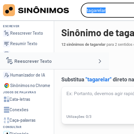
ESCREVER
Sinônimo de taga
Reescrever Texto
Resumir Texto
12 sinônimos de tagarelar
para 2 sentidos 
Corrigir Texto
papear
.
1
Reescrever Texto
Detector de IA
Humanizador de IA
Resumir Texto
Sinônimos no Chrome
JOGOS DE PALAVRAS
Corrigir Texto
Cata-letras
Conexões
Detector de IA
Caça-palavras
CONSULTAR
Humanizador de IA
Dicionário