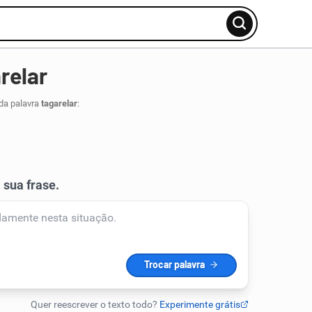
relar
da palavra
tagarelar
: