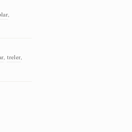
olar
,
ar
treler
,
,