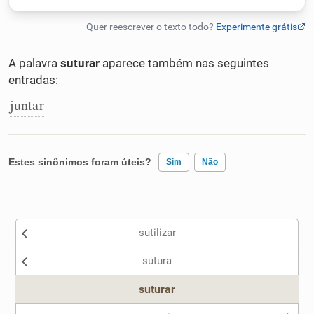
Humanizador de IA
A palavra
suturar
aparece também nas seguintes
entradas:
Cata-letras
juntar
Conexões
Estes sinônimos foram úteis?
Sim
Não
Caça-palavras
Existem sinônimos incorretos
sutilizar
Nenhum dos sinônimos apresentados me ajudou
Dicionário
sutura
Outro
suturar
Sinônimos