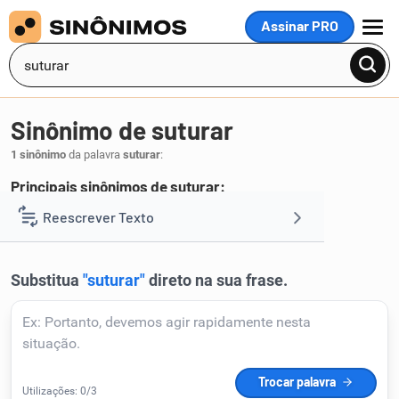
Assinar PRO
MENU
Sinônimo de suturar
1 sinônimo
da palavra
suturar
:
Principais sinônimos de suturar:
costurar
Reescrever Texto
.
1
Resumir Texto
Corrigir Texto
Detector de IA