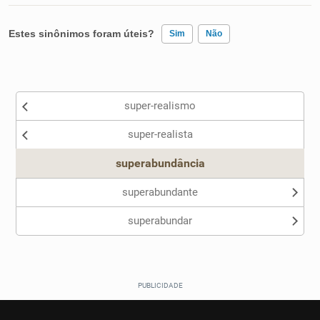
Estes sinônimos foram úteis?
Sim
Não
Existem sinônimos incorretos
super-realismo
Nenhum dos sinônimos apresentados me ajudou
super-realista
Outro
superabundância
superabundante
superabundar