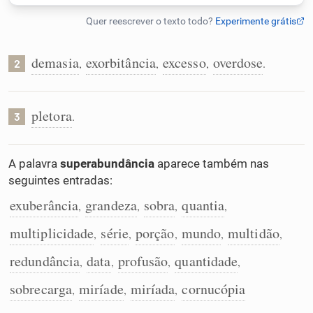
Humanizador de IA
demasia
exorbitância
excesso
overdose
,
,
,
.
2
Cata-letras
pletora
.
3
Conexões
A palavra
superabundância
aparece também nas
Caça-palavras
seguintes entradas:
exuberância
grandeza
sobra
quantia
,
,
,
,
multiplicidade
série
porção
mundo
multidão
,
,
,
,
,
Dicionário
redundância
data
profusão
quantidade
,
,
,
,
sobrecarga
miríade
miríada
cornucópia
,
,
,
Sinônimos