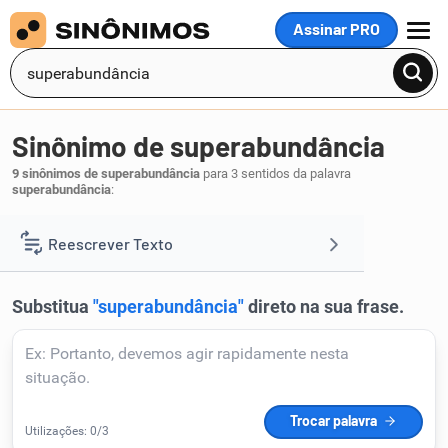
Assinar PRO
MENU
Sinônimo de superabundância
9 sinônimos de superabundância
para 3 sentidos da palavra
superabundância
:
abundância
fartura
cópia
overdose
,
,
,
.
1
Reescrever Texto
Resumir Texto
Corrigir Texto
Detector de IA