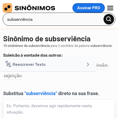
Assinar PRO
MENU
Sinônimo de subserviência
10 sinônimos de subserviência
para 2 sentidos da palavra
subserviência
:
Sujeição à vontade dos outros:
humildade
anuência
servilismo
submissão
Reescrever Texto
,
,
,
,
1
sujeição
.
Resumir Texto
Corrigir Texto
Detector de IA