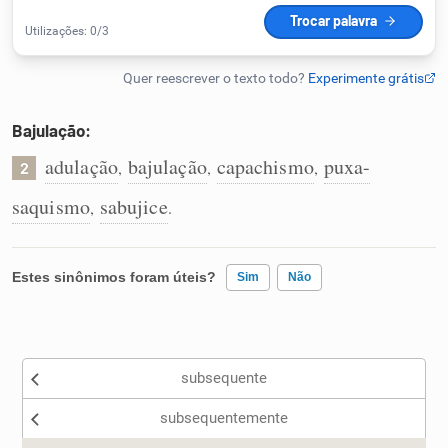
Humanizador de IA
Bajulação:
Cata-letras
adulação
bajulação
capachismo
puxa-
,
,
,
2
Conexões
saquismo
sabujice
,
.
Caça-palavras
Estes sinônimos foram úteis?
Sim
Não
Existem sinônimos incorretos
Dicionário
subsequente
Nenhum dos sinônimos apresentados me ajudou
Sinônimos
subsequentemente
Outro