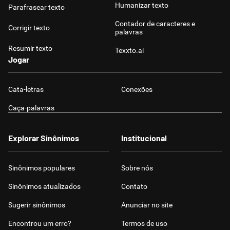
Humanizar texto
Parafrasear texto
Contador de caracteres e
Corrigir texto
palavras
Resumir texto
Texxto.ai
Jogar
Cata-letras
Conexões
Caça-palavras
Explorar Sinônimos
Institucional
Sinônimos populares
Sobre nós
Sinônimos atualizados
Contato
Sugerir sinônimos
Anunciar no site
Encontrou um erro?
Termos de uso