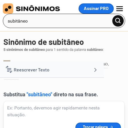
Assinar PRO
MENU
Sinônimo de subitâneo
5 sinônimos de subitâneo
para 1 sentido da palavra
subitâneo
:
imediato
inesperado
inopino
repentino
,
,
,
,
1
Reescrever Texto
súbito
.
Resumir Texto
Corrigir Texto
Detector de IA