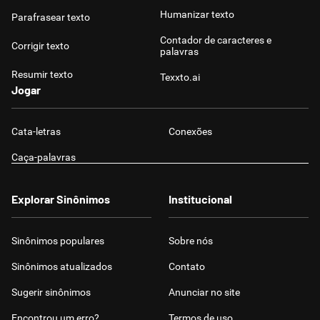
Humanizar texto
Parafrasear texto
Contador de caracteres e
Corrigir texto
palavras
Resumir texto
Texxto.ai
Jogar
Cata-letras
Conexões
Caça-palavras
Explorar Sinônimos
Institucional
Sinônimos populares
Sobre nós
Sinônimos atualizados
Contato
Sugerir sinônimos
Anunciar no site
Encontrou um erro?
Termos de uso