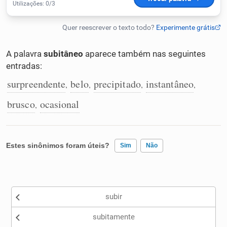
Humanizador de IA
A palavra
subitâneo
aparece também nas seguintes
entradas:
Cata-letras
surpreendente
belo
precipitado
instantâneo
,
,
,
,
Conexões
brusco
ocasional
,
Caça-palavras
Estes sinônimos foram úteis?
Sim
Não
Existem sinônimos incorretos
Dicionário
subir
Nenhum dos sinônimos apresentados me ajudou
Sinônimos
subitamente
Outro