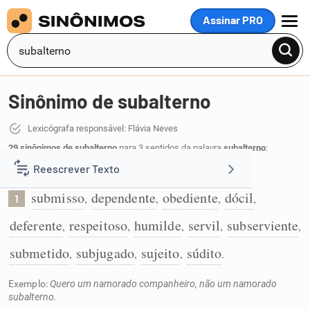
Assinar PRO
MENU
Sinônimo de subalterno
Lexicógrafa responsável: Flávia Neves
29 sinônimos de subalterno
para 3 sentidos da palavra
subalterno
:
Reescrever Texto
Que é submisso:
submisso
dependente
obediente
dócil
,
,
,
,
1
Resumir Texto
deferente
respeitoso
humilde
servil
subserviente
,
,
,
,
,
Corrigir Texto
submetido
subjugado
sujeito
súdito
,
,
,
.
Exemplo:
Quero um namorado companheiro, não um namorado
Detector de IA
subalterno.