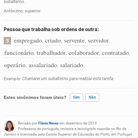
subalterno.
Antônimo: superior
Pessoa que trabalha sob ordens de outra:
empregado
criado
servente
servidor
,
,
,
,
3
funcionário
trabalhador
colaborador
contratado
,
,
,
,
operário
assalariado
salariado
,
,
.
Exemplo:
Chamarei um subalterno para realizar esta tarefa.
Estes sinônimos foram úteis?
Sim
Não
Existem sinônimos incorretos
Revisão por
Flávia Neves
em dezembro de 2019
Nenhum dos sinônimos apresentados me ajudou
Professora de português, revisora e lexicógrafa nascida no Rio de
Janeiro e licenciada pela Escola Superior de Educação do Porto, em Portugal