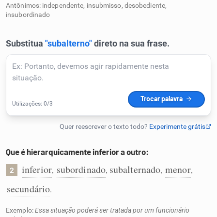
Antônimos: independente, insubmisso, desobediente,
Humanizador de IA
insubordinado
Cata-letras
Conexões
Caça-palavras
Que é hierarquicamente inferior a outro:
inferior
subordinado
subalternado
menor
,
,
,
,
2
Dicionário
secundário
.
Sinônimos
Exemplo:
Essa situação poderá ser tratada por um funcionário