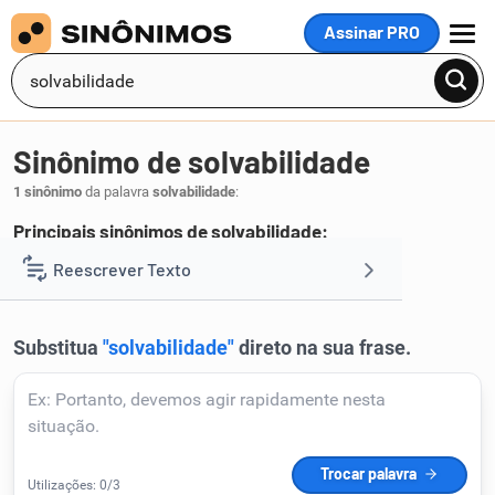
Assinar PRO
MENU
Sinônimo de solvabilidade
1 sinônimo
da palavra
solvabilidade
:
Principais sinônimos de solvabilidade:
solvibilidade
Reescrever Texto
.
1
Resumir Texto
Corrigir Texto
Detector de IA