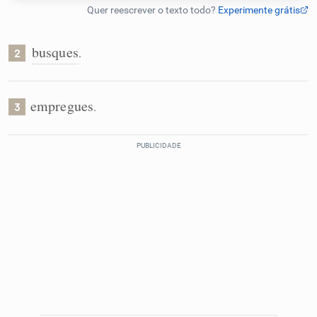
Humanizador de IA
busques
.
2
Cata-letras
empregues
.
3
Conexões
Caça-palavras
Dicionário
Sinônimos