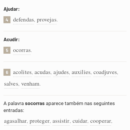
Ajudar:
defendas
provejas
,
.
4
Acudir:
ocorras
.
5
acolites
acudas
ajudes
auxilies
coadjuves
,
,
,
,
,
6
salves
venham
,
.
A palavra
socorras
aparece também nas seguintes
entradas:
agasalhar
proteger
assistir
cuidar
cooperar
,
,
,
,
,