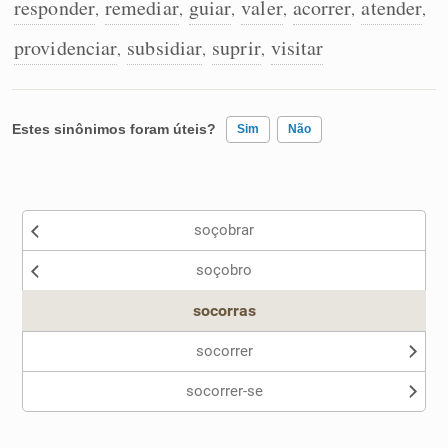
responder
remediar
guiar
valer
acorrer
atender
,
,
,
,
,
,
providenciar
subsidiar
suprir
visitar
,
,
,
Estes sinônimos foram úteis?
Sim
Não
Existem sinônimos incorretos
soçobrar
Nenhum dos sinônimos apresentados me ajudou
soçobro
Outro
socorras
socorrer
socorrer-se