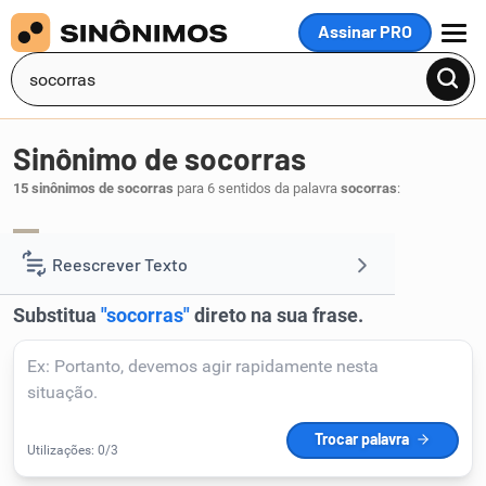
Assinar PRO
MENU
Sinônimo de socorras
15 sinônimos de socorras
para 6 sentidos da palavra
socorras
:
defendas
sustentes
auxilies
,
,
.
1
Reescrever Texto
Resumir Texto
Corrigir Texto
Detector de IA