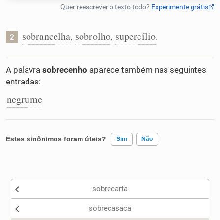
Humanizador de IA
sobrancelha
sobrolho
supercílio
,
,
.
2
Cata-letras
A palavra
sobrecenho
aparece também nas seguintes
entradas:
Conexões
negrume
Caça-palavras
Estes sinônimos foram úteis?
Sim
Não
Existem sinônimos incorretos
Dicionário
sobrecarta
Nenhum dos sinônimos apresentados me ajudou
Sinônimos
sobrecasaca
Outro