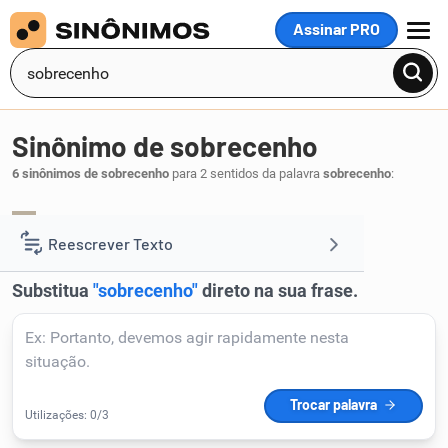
Assinar PRO
MENU
Sinônimo de sobrecenho
6 sinônimos de sobrecenho
para 2 sentidos da palavra
sobrecenho
:
carranca
cenho
carantonha
,
,
.
1
Reescrever Texto
Resumir Texto
Corrigir Texto
Detector de IA