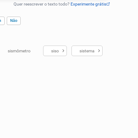
m
Não
sismômetro
siso
sistema
ados me ajudou