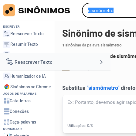
ESCREVER
Sinônimo de sis
Reescrever Texto
Resumir Texto
1 sinônimo
da palavra
sismômetro
:
Corrigir Texto
Principais sinônimos de sismôm
Reescrever Texto
Detector de IA
sismógrafo
.
1
Humanizador de IA
Resumir Texto
Sinônimos no Chrome
JOGOS DE PALAVRAS
Corrigir Texto
Cata-letras
Conexões
Detector de IA
Caça-palavras
CONSULTAR
Humanizador de IA
Dicionário