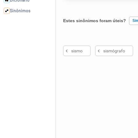
Sinônimos
Estes sinônimos foram úteis?
Si
Cata-letras
Existem sinônimos incorretos
Conexões
sismo
sismógrafo
Nenhum dos sinônimos apresent
Caça-palavras
Outro
Dicionário
Sinônimos