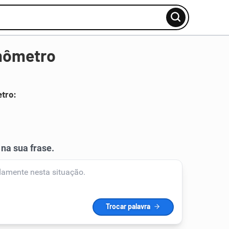
mômetro
etro: