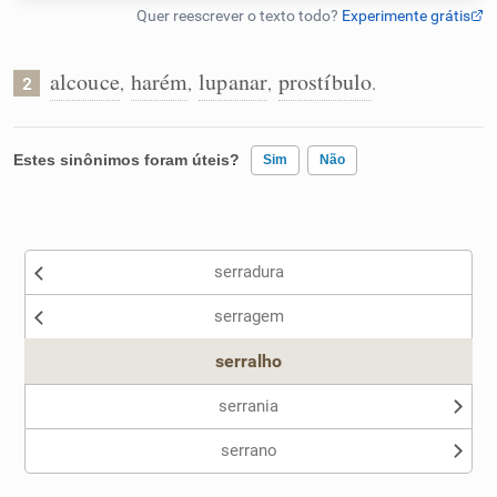
Humanizador de IA
alcouce
harém
lupanar
prostíbulo
,
,
,
.
2
Cata-letras
Estes sinônimos foram úteis?
Sim
Não
Conexões
Existem sinônimos incorretos
serradura
Caça-palavras
Nenhum dos sinônimos apresentados me ajudou
serragem
Outro
serralho
Dicionário
serrania
serrano
Sinônimos