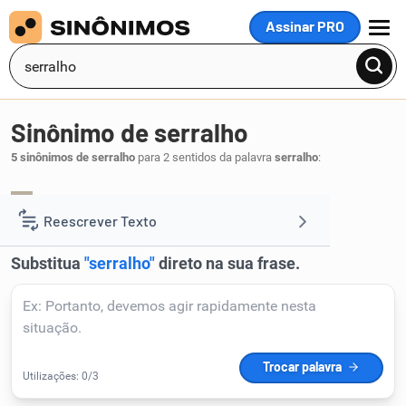
Assinar PRO
MENU
Sinônimo de serralho
5 sinônimos de serralho
para 2 sentidos da palavra
serralho
:
bordel
.
1
Reescrever Texto
Resumir Texto
Corrigir Texto
Detector de IA