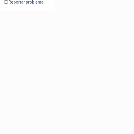
Reportar problema
Consultar
Escrev
Dicionário
Reescre
Sinônimos
Parafra
Conjugação
Corrigir
Antônimos
Resumir
O
Dicionário Online de Sinônimos
é parte do
Dicio.com.br
e
conta com mais de 30 mil sinônimos de palavras e de expressões
em português do Brasil.