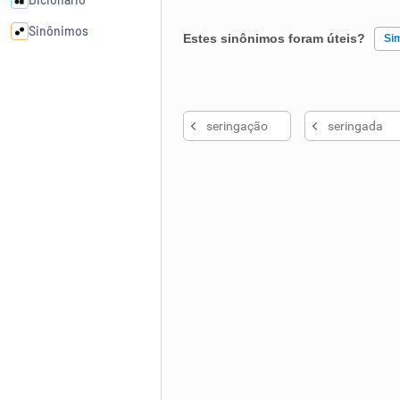
Sinônimos
Estes sinônimos foram úteis?
Si
Cata-letras
Existem sinônimos incorretos
seringação
seringada
Nenhum dos sinônimos apresent
Conexões
Outro
Caça-palavras
Dicionário
Sinônimos