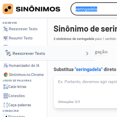
ESCREVER
Sinônimo de seri
Reescrever Texto
Resumir Texto
2 sinônimos de seringadela
para 1 sentido
Corrigir Texto
injecção
seringação
,
.
1
Reescrever Texto
Detector de IA
Humanizador de IA
Resumir Texto
Sinônimos no Chrome
JOGOS DE PALAVRAS
Corrigir Texto
Cata-letras
Conexões
Detector de IA
Caça-palavras
CONSULTAR
Humanizador de IA
Dicionário