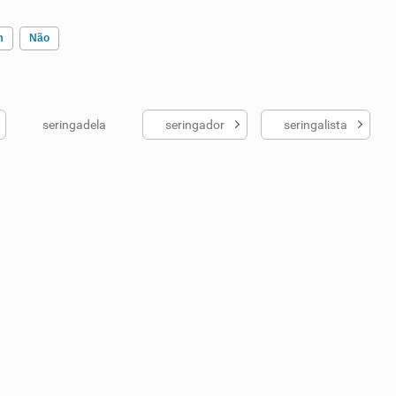
m
Não
seringadela
seringador
seringalista
ados me ajudou