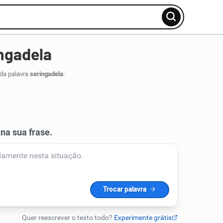
ngadela
 da palavra
seringadela
: