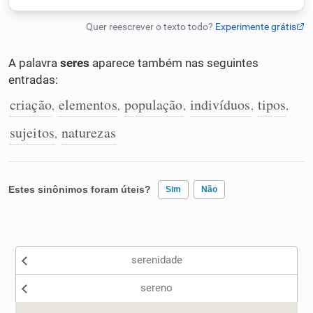
Humanizador de IA
A palavra
seres
aparece também nas seguintes
entradas:
Cata-letras
criação
elementos
população
indivíduos
tipos
,
,
,
,
,
sujeitos
naturezas
,
Conexões
Caça-palavras
Estes sinônimos foram úteis?
Sim
Não
Existem sinônimos incorretos
Dicionário
serenidade
Nenhum dos sinônimos apresentados me ajudou
sereno
Sinônimos
Outro