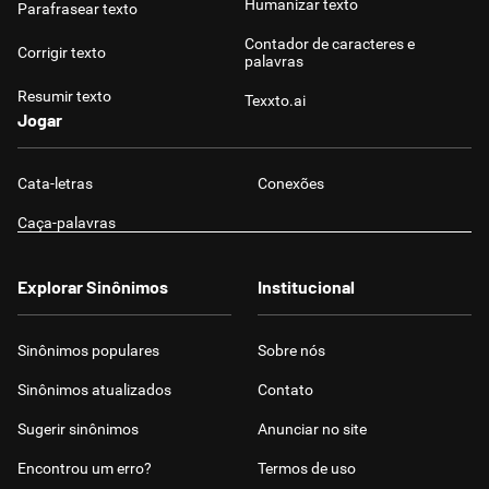
Humanizar texto
Parafrasear texto
Contador de caracteres e
Corrigir texto
palavras
Resumir texto
Texxto.ai
Jogar
Cata-letras
Conexões
Caça-palavras
Explorar Sinônimos
Institucional
Sinônimos populares
Sobre nós
Sinônimos atualizados
Contato
Sugerir sinônimos
Anunciar no site
Encontrou um erro?
Termos de uso