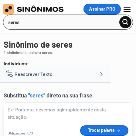
Assinar PRO
MENU
Sinônimo de seres
1 sinônimo
da palavra
seres
:
Indivíduos:
pessoas
Reescrever Texto
.
1
Resumir Texto
Corrigir Texto
Detector de IA