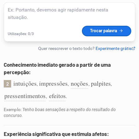
Humanizador de IA
Cata-letras
Conexões
Conhecimento imediato gerado a partir de uma
percepção:
Caça-palavras
intuições
impressões
noções
palpites
,
,
,
,
2
pressentimentos
efeitos
,
.
Exemplo:
Tenho boas sensações a respeito do resultado do
Dicionário
concurso.
Sinônimos
Experiência significativa que estimula afetos: