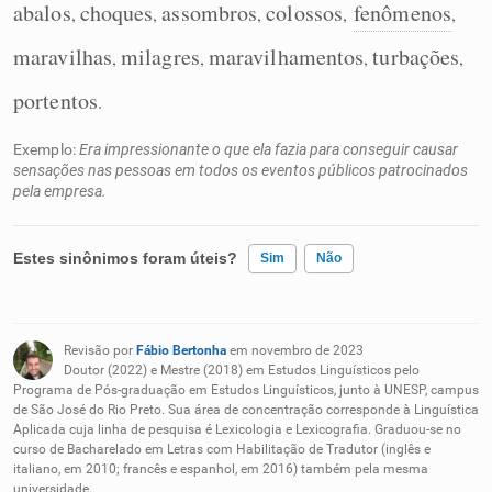
abalos
choques
assombros
colossos
fenômenos
,
,
,
,
,
maravilhas
milagres
maravilhamentos
turbações
,
,
,
,
portentos
.
Exemplo:
Era impressionante o que ela fazia para conseguir causar
sensações nas pessoas em todos os eventos públicos patrocinados
pela empresa.
Estes sinônimos foram úteis?
Sim
Não
Existem sinônimos incorretos
Revisão por
Fábio Bertonha
em novembro de 2023
Nenhum dos sinônimos apresentados me ajudou
Doutor (2022) e Mestre (2018) em Estudos Linguísticos pelo
Programa de Pós-graduação em Estudos Linguísticos, junto à UNESP, campus
de São José do Rio Preto. Sua área de concentração corresponde à Linguística
Outro
Aplicada cuja linha de pesquisa é Lexicologia e Lexicografia. Graduou-se no
curso de Bacharelado em Letras com Habilitação de Tradutor (inglês e
italiano, em 2010; francês e espanhol, em 2016) também pela mesma
universidade.