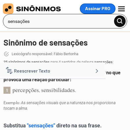
Assinar PRO
MENU
Sinônimo de sensações
Lexicógrafo responsável: Fábio Bertonha
25 sinônimos de sensações
para 4 sentidos da palavra
sensações
:
Reescrever Texto
Processo causado por estímulo interno ou externo que
provoca uma reação particular:
Resumir Texto
percepções
sensibilidades
,
.
1
Exemplo:
As sensações visuais que a natureza nos proporciona
Corrigir Texto
tocam a alma.
Detector de IA