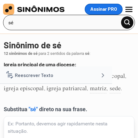
Assinar PRO
MENU
Sinônimo de sé
12 sinônimos de sé
para 2 sentidos da palavra
sé
:
Igreja principal de uma diocese:
igreja
catedral
domo
igreja arquiepiscopal
Reescrever Texto
,
,
,
,
1
igreja episcopal
igreja patriarcal
matriz
sede
,
,
,
.
Resumir Texto
Corrigir Texto
Detector de IA