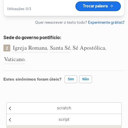
Humanizador de IA
Sede do governo pontifício:
Cata-letras
Igreja Romana
Santa Sé
Sé Apostólica
,
,
,
2
Conexões
Vaticano
.
Caça-palavras
Estes sinônimos foram úteis?
Sim
Não
Existem sinônimos incorretos
Dicionário
scratch
Nenhum dos sinônimos apresentados me ajudou
Sinônimos
script
Outro