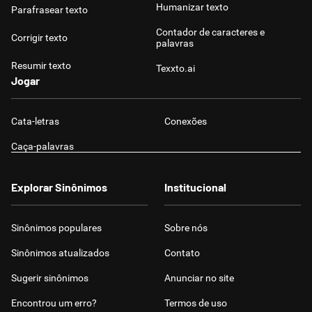
Humanizar texto
Parafrasear texto
Contador de caracteres e
Corrigir texto
palavras
Resumir texto
Texxto.ai
Jogar
Cata-letras
Conexões
Caça-palavras
Explorar Sinônimos
Institucional
Sinônimos populares
Sobre nós
Sinônimos atualizados
Contato
Sugerir sinônimos
Anunciar no site
Encontrou um erro?
Termos de uso