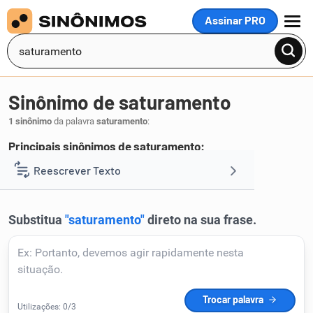
Assinar PRO
MENU
Sinônimo de saturamento
1 sinônimo
da palavra
saturamento
:
Principais sinônimos de saturamento:
saturação
Reescrever Texto
.
1
Resumir Texto
Corrigir Texto
Detector de IA