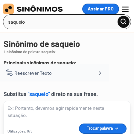
Assinar PRO
MENU
Sinônimo de saqueio
1 sinônimo
da palavra
saqueio
:
Principais sinônimos de saqueio:
saque
Reescrever Texto
.
1
Resumir Texto
Corrigir Texto
Detector de IA