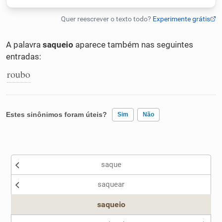
Humanizador de IA
A palavra
saqueio
aparece também nas seguintes
entradas:
Cata-letras
roubo
Conexões
Estes sinônimos foram úteis?
Sim
Não
Caça-palavras
Existem sinônimos incorretos
saque
Nenhum dos sinônimos apresentados me ajudou
Dicionário
saquear
Outro
saqueio
Sinônimos