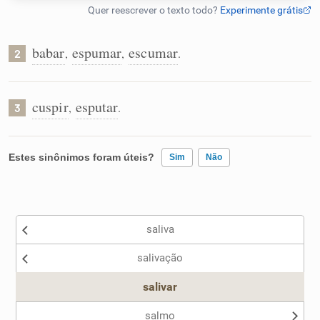
Humanizador de IA
babar
espumar
escumar
,
,
.
2
Cata-letras
cuspir
esputar
,
.
3
Conexões
Estes sinônimos foram úteis?
Sim
Não
Caça-palavras
Existem sinônimos incorretos
saliva
Nenhum dos sinônimos apresentados me ajudou
Dicionário
salivação
Outro
salivar
Sinônimos
salmo