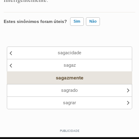
Estes sinônimos foram úteis?
Sim
Não
Existem sinônimos incorretos
sagacidade
Nenhum dos sinônimos apresentados me ajudou
sagaz
Outro
sagazmente
sagrado
sagrar