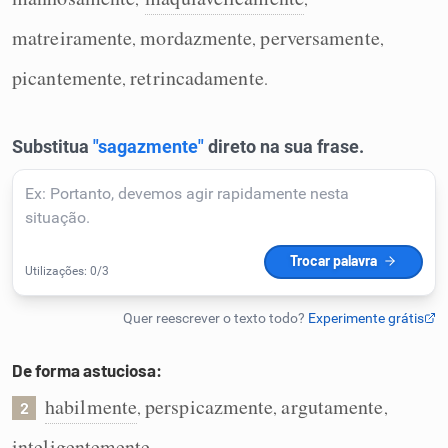
Humanizador de IA
matreiramente
mordazmente
perversamente
,
,
,
picantemente
retrincadamente
,
.
Cata-letras
Conexões
Caça-palavras
Dicionário
De forma astuciosa:
habilmente
perspicazmente
argutamente
,
,
,
2
Sinônimos
inteligentemente
.