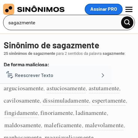
Assinar PRO
MENU
Sinônimo de sagazmente
25 sinônimos de sagazmente
para 2 sentidos da palavra
sagazmente
:
De forma maliciosa:
maliciosamente
ardilosamente
Reescrever Texto
,
,
1
arguciosamente
astuciosamente
astutamente
,
,
,
Resumir Texto
cavilosamente
dissimuladamente
espertamente
,
,
,
Corrigir Texto
fingidamente
finoriamente
ladinamente
,
,
,
maldosamente
maleficamente
malevolamente
,
,
,
Detector de IA
manhosamente
maquiavelicamente
,
,