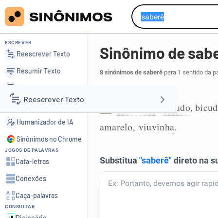
ESCREVER
Sinônimo de sab
Reescrever Texto
Resumir Texto
8 sinônimos de saberê
para 1 sentido da p
Corrigir Texto
Peixe:
Reescrever Texto
Detector de IA
namorado
bicudo
bicud
,
,
1
Humanizador de IA
amarelo
viuvinha
,
.
Resumir Texto
Sinônimos no Chrome
JOGOS DE PALAVRAS
Corrigir Texto
Cata-letras
Conexões
Detector de IA
Caça-palavras
CONSULTAR
Humanizador de IA
Dicionário