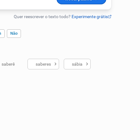
m
Não
saberê
saberes
sábia
ados me ajudou