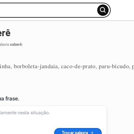
erê
alavra
saberê
:
inha
borboleta-jandaia
caco-de-prato
paru-bicudo
,
,
,
,