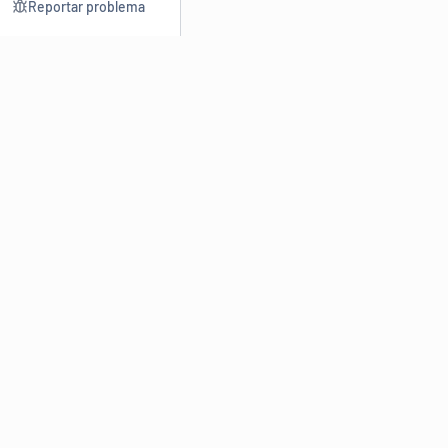
Reportar problema
Consultar
Escrev
Dicionário
Reescre
Sinônimos
Parafra
Conjugação
Corrigir
Antônimos
Resumir
O
Dicionário Online de Sinônimos
é parte do
Dicio.com.br
e
conta com mais de 30 mil sinônimos de palavras e de expressões
em português do Brasil.