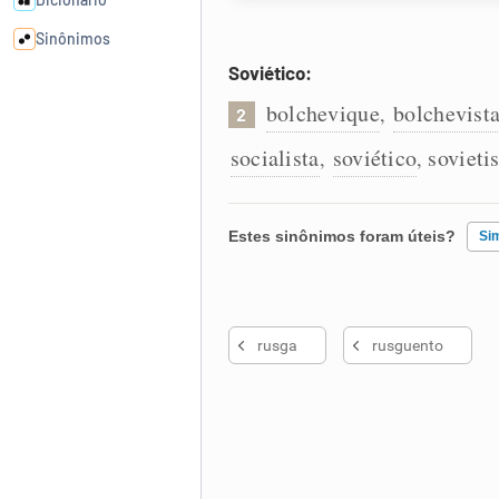
Sinônimos
Soviético:
Cata-letras
bolchevique
bolchevist
,
2
socialista
soviético
sovieti
,
,
Conexões
Caça-palavras
Estes sinônimos foram úteis?
Si
Existem sinônimos incorretos
rusga
rusguento
Nenhum dos sinônimos apresent
Dicionário
Outro
Sinônimos