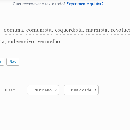
a
comuna
comunista
esquerdista
marxista
revoluc
,
,
,
,
,
sta
subversivo
vermelho
,
,
.
m
Não
russo
rusticano
rusticidade
ados me ajudou