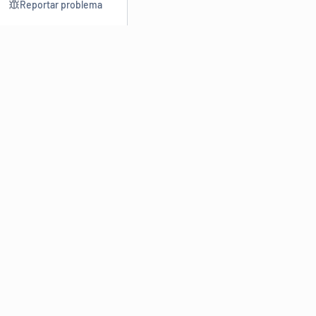
Reportar problema
Consultar
Escrev
Dicionário
Reescre
Sinônimos
Parafra
Conjugação
Corrigir
Antônimos
Resumir
O
Dicionário Online de Sinônimos
é parte do
Dicio.com.br
e
conta com mais de 30 mil sinônimos de palavras e de expressões
em português do Brasil.