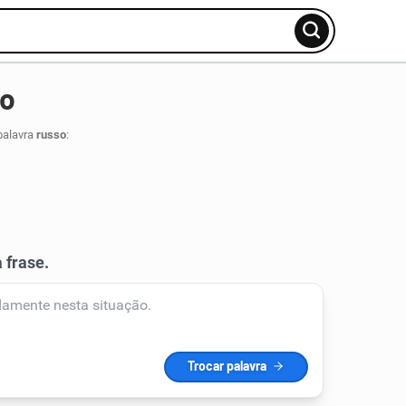
so
palavra
russo
: