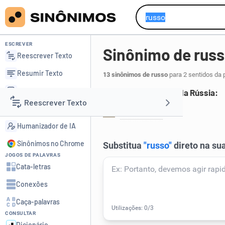
ESCREVER
Sinônimo de rus
Reescrever Texto
Resumir Texto
13 sinônimos de russo
para 2 sentidos da 
Corrigir Texto
Relativo à ou natural da Rússia:
Reescrever Texto
Detector de IA
moscovita
.
1
Humanizador de IA
Resumir Texto
Sinônimos no Chrome
JOGOS DE PALAVRAS
Corrigir Texto
Cata-letras
Conexões
Detector de IA
Caça-palavras
CONSULTAR
Humanizador de IA
Dicionário