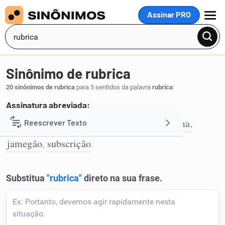
Assinar PRO
MENU
Sinônimo de rubrica
20 sinônimos de rubrica
para 5 sentidos da palavra
rubrica
:
Assinatura abreviada:
assinatura
autenticação
chancela
firma
Reescrever Texto
,
,
,
,
1
jamegão
subscrição
,
.
Resumir Texto
Corrigir Texto
Detector de IA