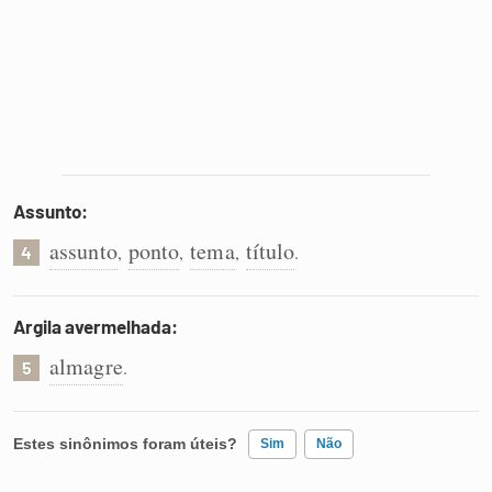
Assunto:
assunto
ponto
tema
título
,
,
,
.
4
Argila avermelhada:
almagre
.
5
Estes sinônimos foram úteis?
Sim
Não