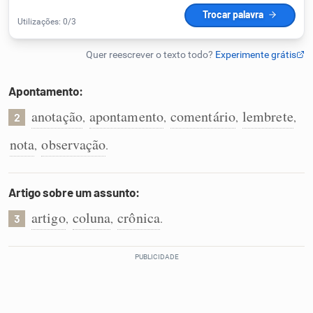
Humanizador de IA
Apontamento:
Cata-letras
anotação
apontamento
comentário
lembrete
,
,
,
,
2
Conexões
nota
observação
,
.
Caça-palavras
Artigo sobre um assunto:
artigo
coluna
crônica
,
,
.
3
Dicionário
Sinônimos