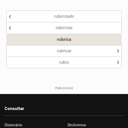
Existem sinônimos incorretos
ruborizado
Nenhum dos sinônimos apresentados me ajudou
ruborizar
Outro
rubrica
rubricar
rubro
Consultar
Dicionário
Sinônimos