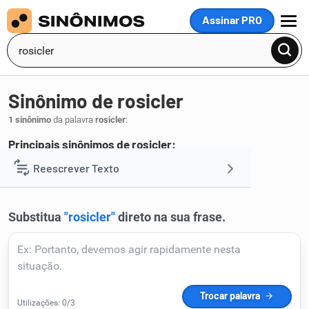
Assinar PRO
MENU
Sinônimo de rosicler
1 sinônimo
da palavra
rosicler
:
Principais sinônimos de rosicler:
arrebol
Reescrever Texto
.
1
Resumir Texto
Corrigir Texto
Detector de IA