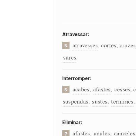
Atravessar:
atravesses
cortes
cruzes
,
,
5
vares
.
Interromper:
acabes
afastes
cesses
c
,
,
,
6
suspendas
sustes
termines
,
,
.
Eliminar:
afastes
anules
canceles
,
,
7