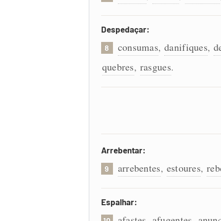
Despedaçar:
consumas
danifiques
d
,
,
8
quebres
rasgues
,
.
Arrebentar:
arrebentes
estoures
reb
,
,
9
Espalhar:
afastes
afugentes
anunc
,
,
10