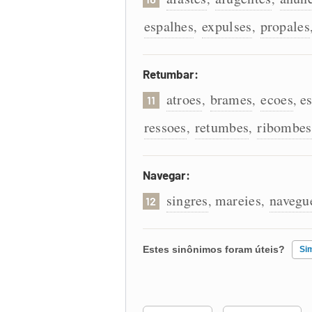
espalhes
expulses
propales
,
,
Retumbar:
atroes
brames
ecoes
e
,
,
,
11
ressoes
retumbes
ribombes
,
,
Navegar:
singres
mareies
navegu
,
,
12
Estes sinônimos foram úteis?
Si
Existem sinônimos incorretos