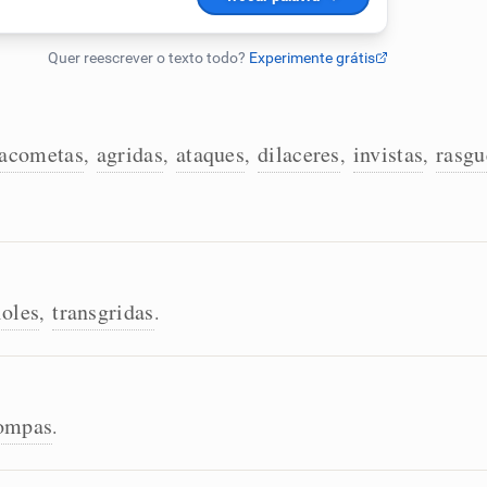
acometas
agridas
ataques
dilaceres
invistas
rasgu
,
,
,
,
,
ioles
transgridas
,
.
ompas
.