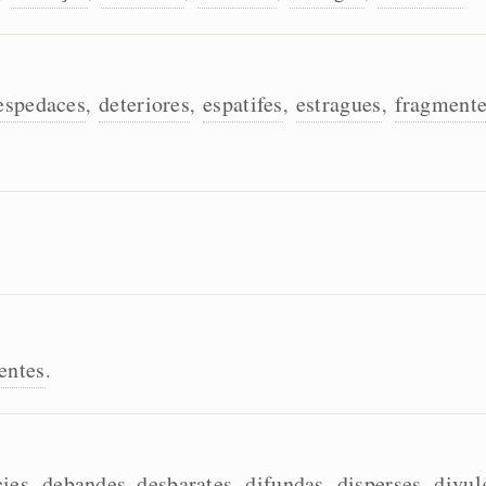
espedaces
deteriores
espatifes
estragues
fragment
,
,
,
,
entes
.
ies
debandes
desbarates
difundas
disperses
divul
,
,
,
,
,