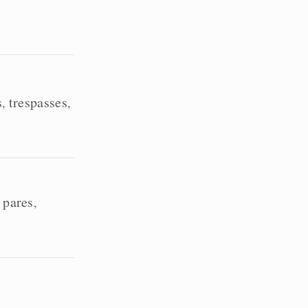
s
trespasses
,
,
pares
,
,