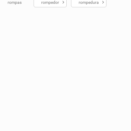
rompas
rompedor
rompedura
ados me ajudou