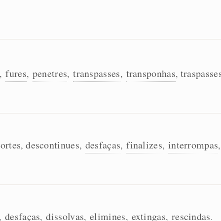
fures
penetres
transpasses
transponhas
traspasse
,
,
,
,
,
ortes
descontinues
desfaças
finalizes
interrompas
,
,
,
,
desfaças
dissolvas
elimines
extingas
rescindas
,
,
,
,
,
.