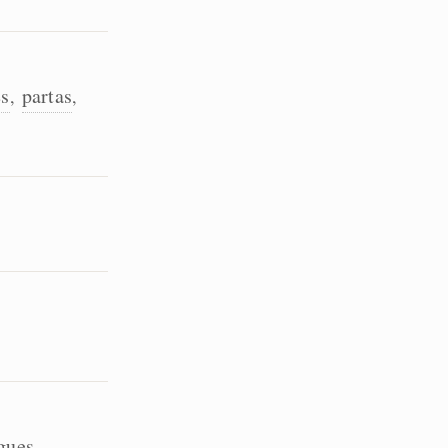
es
partas
,
,
gues
,