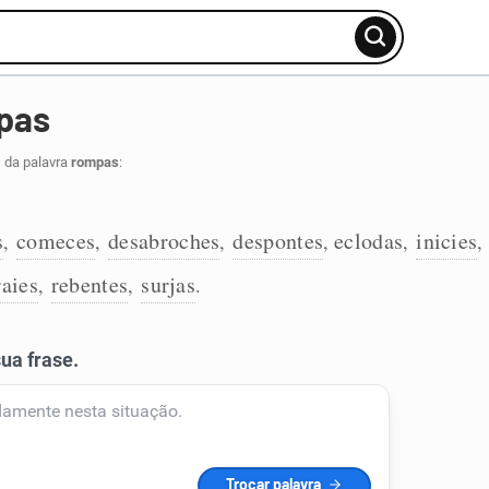
pas
 da palavra
rompas
:
s
comeces
desabroches
despontes
eclodas
inicies
,
,
,
,
,
,
raies
rebentes
surjas
,
,
.