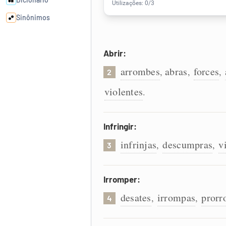
Sinônimos
Cata-letras
Abrir:
arrombes
abras
forces
,
,
,
2
Conexões
violentes
.
Caça-palavras
Infringir:
infrinjas
descumpras
v
,
,
3
Dicionário
Irromper:
Sinônimos
desates
irrompas
prorr
,
,
4