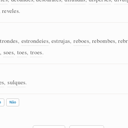
reveles
,
.
strondes
estrondeies
estrujas
reboes
rebombes
reb
,
,
,
,
,
soes
toes
troes
,
,
,
.
es
sulques
,
.
m
Não