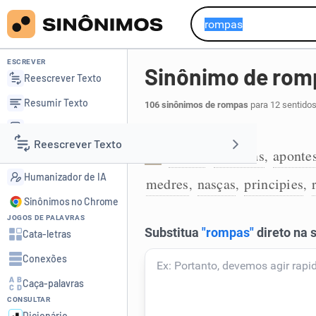
ESCREVER
Sinônimo de rom
Reescrever Texto
Resumir Texto
106 sinônimos de rompas
para 12 sentidos
Corrigir Texto
Nascer:
Reescrever Texto
Detector de IA
brotes
apareças
aponte
,
,
1
Humanizador de IA
medres
nasças
principies
,
,
,
Resumir Texto
Sinônimos no Chrome
JOGOS DE PALAVRAS
Corrigir Texto
Cata-letras
Conexões
Detector de IA
Caça-palavras
CONSULTAR
Humanizador de IA
Dicionário