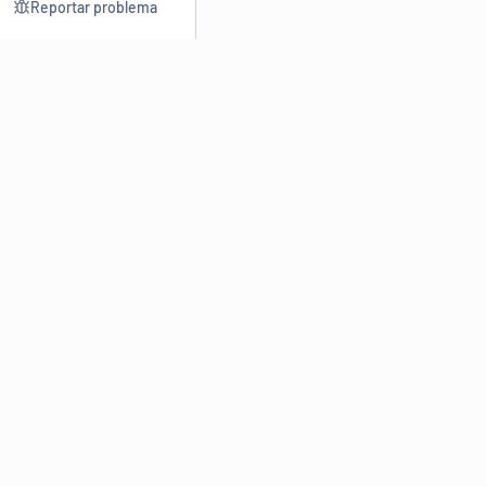
Reportar problema
Consultar
Escrev
Dicionário
Reescre
Sinônimos
Parafra
Conjugação
Corrigir
Antônimos
Resumir
O
Dicionário Online de Sinônimos
é parte do
Dicio.com.br
e
conta com mais de 30 mil sinônimos de palavras e de expressões
em português do Brasil.