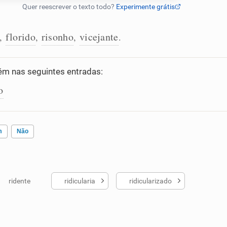
florido
risonho
vicejante
,
,
,
.
m nas seguintes entradas:
o
m
Não
ridente
ridicularia
ridicularizado
ados me ajudou