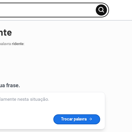
nte
palavra
ridente
: