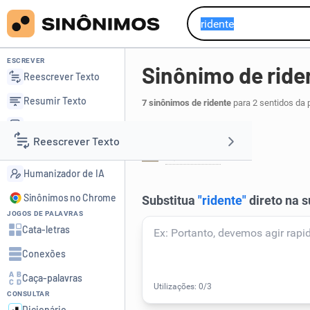
ESCREVER
Sinônimo de ride
Reescrever Texto
Resumir Texto
7 sinônimos de ridente
para 2 sentidos da 
Corrigir Texto
Alegre:
Reescrever Texto
Detector de IA
agradável
.
1
Humanizador de IA
Resumir Texto
Sinônimos no Chrome
JOGOS DE PALAVRAS
Corrigir Texto
Cata-letras
Conexões
Detector de IA
Caça-palavras
CONSULTAR
Humanizador de IA
Dicionário