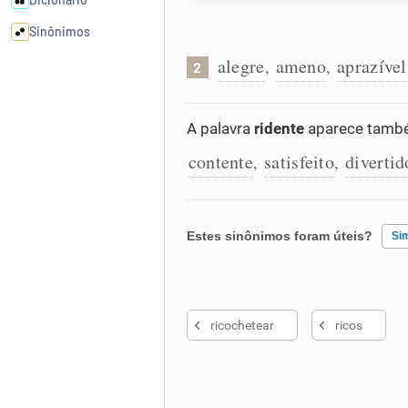
Sinônimos
alegre
ameno
aprazível
,
,
2
Cata-letras
A palavra
ridente
aparece també
Conexões
contente
satisfeito
divertid
,
,
Caça-palavras
Estes sinônimos foram úteis?
Si
Dicionário
Existem sinônimos incorretos
ricochetear
ricos
Nenhum dos sinônimos apresent
Sinônimos
Outro