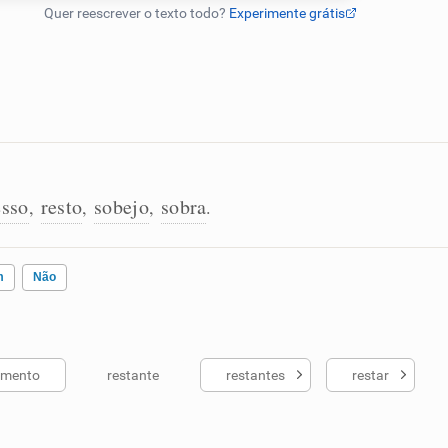
esso
resto
sobejo
sobra
,
,
,
.
m
Não
imento
restante
restantes
restar
ados me ajudou