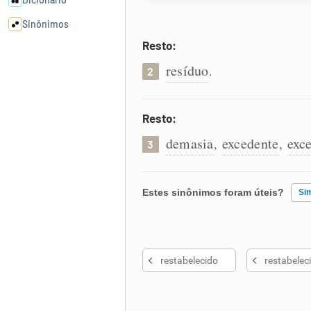
Sinônimos
Resto:
Cata-letras
resíduo
.
2
Conexões
Resto:
demasia
excedente
exc
,
,
Caça-palavras
3
Estes sinônimos foram úteis?
Si
Dicionário
Existem sinônimos incorretos
Sinônimos
restabelecido
restabelec
Nenhum dos sinônimos apresent
Outro