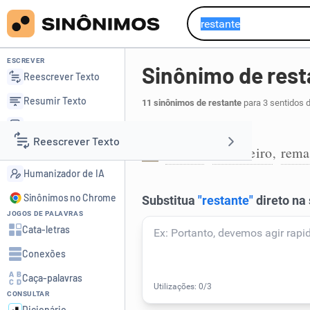
ESCREVER
Sinônimo de rest
Reescrever Texto
Resumir Texto
11 sinônimos de restante
para 3 sentidos 
Corrigir Texto
Remanescente:
Reescrever Texto
Detector de IA
último
derradeiro
rema
,
,
1
Humanizador de IA
Resumir Texto
Sinônimos no Chrome
JOGOS DE PALAVRAS
Corrigir Texto
Cata-letras
Conexões
Detector de IA
Caça-palavras
CONSULTAR
Humanizador de IA
Dicionário