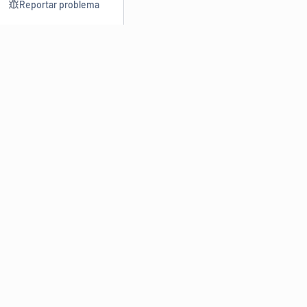
Reportar problema
Consultar
Escrev
Dicionário
Reescre
Sinônimos
Parafra
Conjugação
Corrigir
Antônimos
Resumir
O
Dicionário Online de Sinônimos
é parte do
Dicio.com.br
e
conta com mais de 30 mil sinônimos de palavras e de expressões
em português do Brasil.