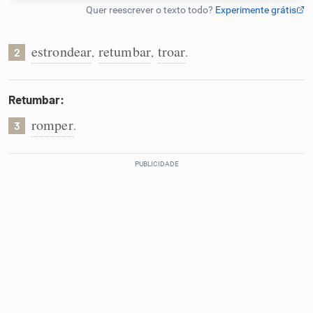
Humanizador de IA
estrondear
retumbar
troar
,
,
.
2
Cata-letras
Retumbar:
romper
.
3
Conexões
Caça-palavras
Dicionário
Sinônimos