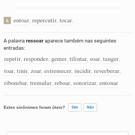
entoar
repercutir
tocar
,
,
.
4
A palavra
ressoar
aparece também nas seguintes
entradas:
repetir
responder
gemer
tilintar
soar
tanger
,
,
,
,
,
,
toar
tinir
zoar
estremecer
incidir
reverberar
,
,
,
,
,
,
ribombar
tremular
reboar
sonorizar
entonar
,
,
,
,
Estes sinônimos foram úteis?
Sim
Não
Existem sinônimos incorretos