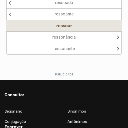
ressoado
Nenhum dos sinônimos apresentados me ajudou
ressoante
Outro
ressoar
ressonância
ressonante
Consultar
Dicionário
Sinônimos
Conjugação
Antônimos
Escrever