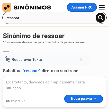
Assinar PRO
MENU
Sinônimo de ressoar
10 sinônimos de ressoar
para 4 sentidos da palavra
ressoar
:
ecoar
ressonar
refletir
,
,
.
1
Reescrever Texto
Resumir Texto
Corrigir Texto
Detector de IA