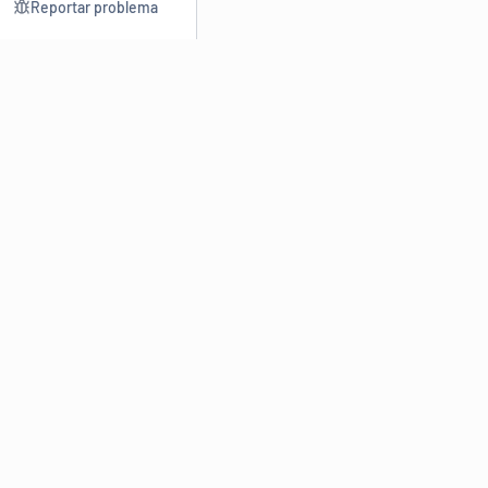
Reportar problema
Consultar
Escrev
Dicionário
Reescre
Sinônimos
Parafra
Conjugação
Corrigir
Antônimos
Resumir
O
Dicionário Online de Sinônimos
é parte do
Dicio.com.br
e
conta com mais de 30 mil sinônimos de palavras e de expressões
em português do Brasil.