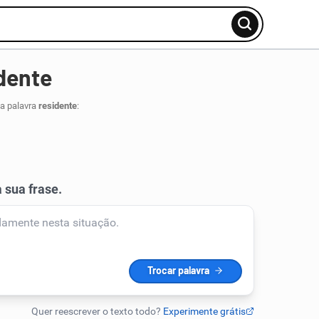
dente
da palavra
residente
: