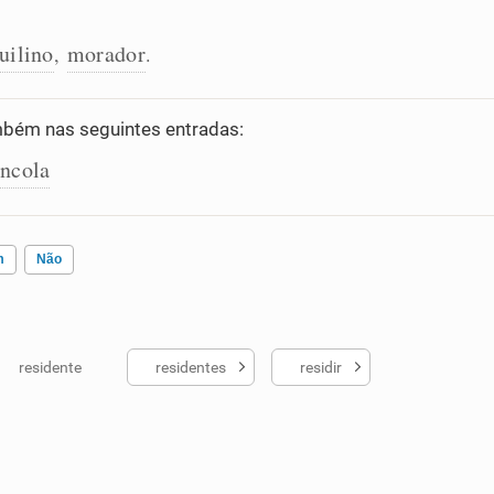
uilino
morador
,
.
bém nas seguintes entradas:
íncola
m
Não
residente
residentes
residir
ados me ajudou