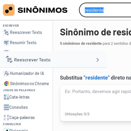
ESCREVER
Sinônimo de resi
Reescrever Texto
Resumir Texto
5 sinônimos de residente
para 2 sentidos 
Corrigir Texto
cidadão
.
1
Reescrever Texto
Detector de IA
Humanizador de IA
Resumir Texto
Sinônimos no Chrome
JOGOS DE PALAVRAS
Corrigir Texto
Cata-letras
Conexões
Detector de IA
Caça-palavras
CONSULTAR
Humanizador de IA
Dicionário