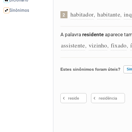
Sinônimos
habitador
habitante
inq
,
,
2
Cata-letras
A palavra
residente
aparece tam
assistente
vizinho
fixado
Conexões
,
,
,
Caça-palavras
Estes sinônimos foram úteis?
Si
Existem sinônimos incorretos
Dicionário
reside
residência
Nenhum dos sinônimos apresent
Sinônimos
Outro