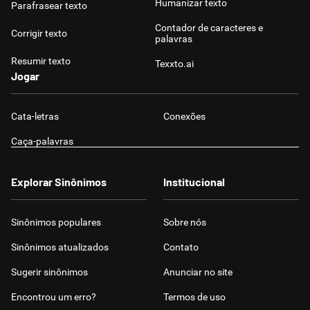
Humanizar texto
Parafrasear texto
Contador de caracteres e
Corrigir texto
palavras
Resumir texto
Texxto.ai
Jogar
Cata-letras
Conexões
Caça-palavras
Explorar Sinônimos
Institucional
Sinônimos populares
Sobre nós
Sinônimos atualizados
Contato
Sugerir sinônimos
Anunciar no site
Encontrou um erro?
Termos de uso