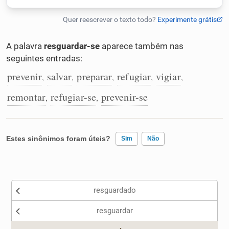
Humanizador de IA
A palavra
resguardar-se
aparece também nas
seguintes entradas:
Cata-letras
prevenir
salvar
preparar
refugiar
vigiar
,
,
,
,
,
remontar
refugiar-se
prevenir-se
,
,
Conexões
Caça-palavras
Estes sinônimos foram úteis?
Sim
Não
Existem sinônimos incorretos
Dicionário
resguardado
Nenhum dos sinônimos apresentados me ajudou
resguardar
Sinônimos
Outro