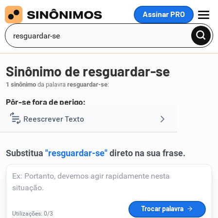
Assinar PRO
MENU
Sinônimo de resguardar-se
1 sinônimo
da palavra
resguardar-se
:
Pôr-se fora de perigo:
envolver
Reescrever Texto
.
1
Resumir Texto
Corrigir Texto
Detector de IA