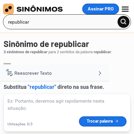
Assinar PRO
MENU
Sinônimo de republicar
3 sinônimos de republicar
para 2 sentidos da palavra
republicar
:
reeditorar
.
1
Reescrever Texto
Resumir Texto
Corrigir Texto
Detector de IA