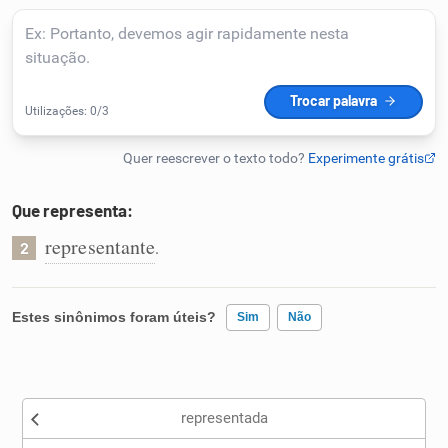
Humanizador de IA
Cata-letras
Conexões
Que representa:
representante
.
Caça-palavras
2
Estes sinônimos foram úteis?
Sim
Não
Dicionário
Existem sinônimos incorretos
Sinônimos
representada
Nenhum dos sinônimos apresentados me ajudou