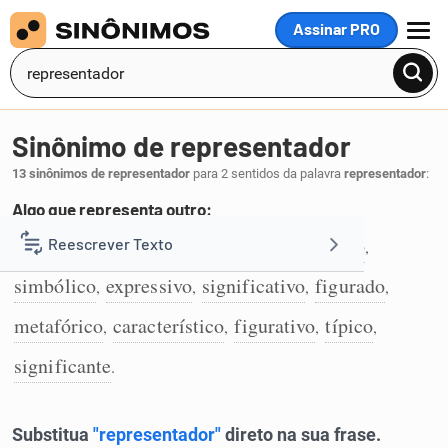
Assinar PRO
MENU
Sinônimo de representador
13 sinônimos de representador
para 2 sentidos da palavra
representador
:
Algo que representa outro:
representativo
alegórico
emblemático
Reescrever Texto
,
,
,
1
simbólico
expressivo
significativo
figurado
,
,
,
,
Resumir Texto
metafórico
característico
figurativo
típico
,
,
,
,
Corrigir Texto
significante
.
Detector de IA