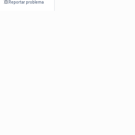
Reportar problema
Consultar
Escrev
Dicionário
Reescre
Sinônimos
Parafra
Conjugação
Corrigir
Antônimos
Resumir
O
Dicionário Online de Sinônimos
é parte do
Dicio.com.br
e
conta com mais de 30 mil sinônimos de palavras e de expressões
em português do Brasil.