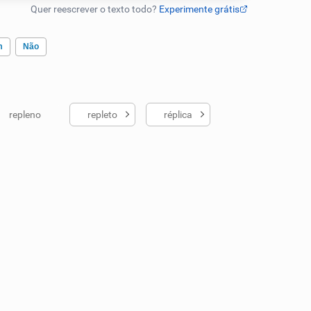
m
Não
repleno
repleto
réplica
ados me ajudou