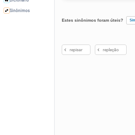
Sinônimos
Estes sinônimos foram úteis?
Si
Cata-letras
Existem sinônimos incorretos
Conexões
repisar
repleção
Nenhum dos sinônimos apresent
Caça-palavras
Outro
Dicionário
Sinônimos