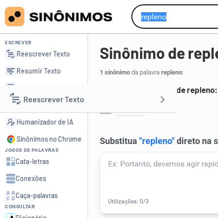
ESCREVER
Sinônimo de rep
Reescrever Texto
Resumir Texto
1 sinônimo
da palavra
repleno
:
Corrigir Texto
Principais sinônimos de repleno:
Reescrever Texto
Detector de IA
repleto
.
1
Humanizador de IA
Resumir Texto
Sinônimos no Chrome
JOGOS DE PALAVRAS
Corrigir Texto
Cata-letras
Conexões
Detector de IA
Caça-palavras
CONSULTAR
Humanizador de IA
Dicionário