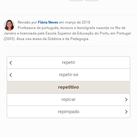
Existem sinônimos incorretos
Revisão por
Flávia Neves
em março de 2018
Nenhum dos sinônimos apresentados me ajudou
Professora de português, revisora e lexicógrafa nascida no Rio de
Janeiro e licenciada pela Escola Superior de Educação do Porto, em Portugal
(2005). Atua nas áreas da Didática e da Pedagogia.
Outro
repetir
repetir-se
repetitivo
repicar
repimpado