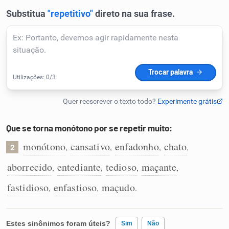
Humanizador de IA
Cata-letras
Conexões
Caça-palavras
Que se torna monótono por se repetir muito:
monótono
cansativo
enfadonho
chato
,
,
,
,
2
aborrecido
entediante
tedioso
maçante
,
,
,
,
Dicionário
fastidioso
enfastioso
maçudo
,
,
.
Sinônimos
Estes sinônimos foram úteis?
Sim
Não