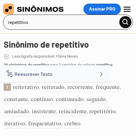
Assinar PRO
MENU
Sinônimo de repetitivo
Lexicógrafa responsável: Flávia Neves
26 sinônimos de repetitivo
para 2 sentidos da palavra
repetitivo
:
Reescrever Texto
Que se repete muitas vezes:
reiterativo
reiterado
recorrente
frequente
,
,
,
,
1
Resumir Texto
constante
contínuo
continuado
seguido
,
,
,
,
Corrigir Texto
amiudado
insistente
reincidente
repetitório
,
,
,
,
iterativo
frequentativo
crebro
,
,
.
Detector de IA