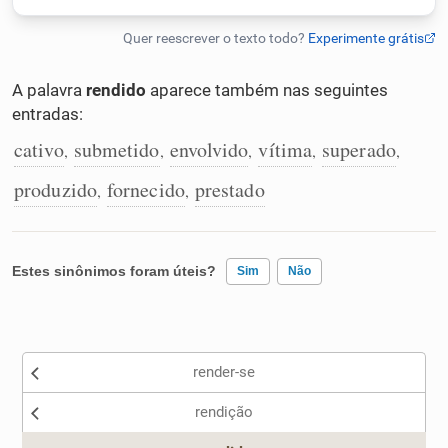
Humanizador de IA
A palavra
rendido
aparece também nas seguintes
entradas:
Cata-letras
cativo
submetido
envolvido
vítima
superado
,
,
,
,
,
produzido
fornecido
prestado
,
,
Conexões
Caça-palavras
Estes sinônimos foram úteis?
Sim
Não
Existem sinônimos incorretos
Dicionário
render-se
Nenhum dos sinônimos apresentados me ajudou
rendição
Sinônimos
Outro