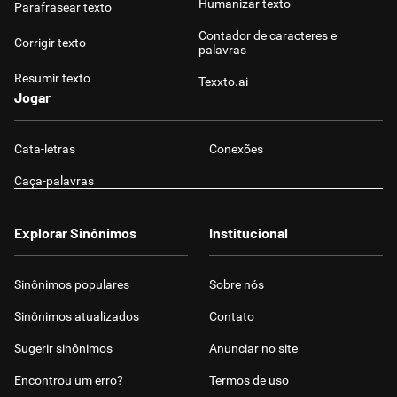
Humanizar texto
Parafrasear texto
Contador de caracteres e
Corrigir texto
palavras
Resumir texto
Texxto.ai
Jogar
Cata-letras
Conexões
Caça-palavras
Explorar Sinônimos
Institucional
Sinônimos populares
Sobre nós
Sinônimos atualizados
Contato
Sugerir sinônimos
Anunciar no site
Encontrou um erro?
Termos de uso