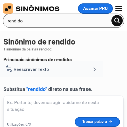
Assinar PRO
MENU
Sinônimo de rendido
1 sinônimo
da palavra
rendido
:
Principais sinônimos de rendido:
embeiçado
Reescrever Texto
.
1
Resumir Texto
Corrigir Texto
Detector de IA