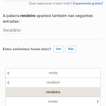
Humanizador de IA
A palavra
rendeiro
aparece também nas seguintes
entradas:
locatário
Cata-letras
Conexões
Estes sinônimos foram úteis?
Sim
Não
Caça-palavras
Existem sinônimos incorretos
renda
Nenhum dos sinônimos apresentados me ajudou
rendável
Outro
Dicionário
rendeiro
Sinônimos
render